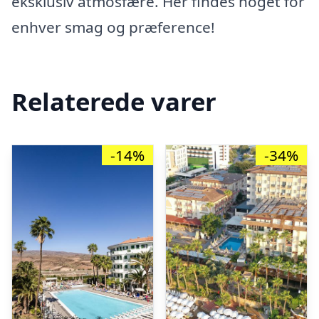
eksklusiv atmosfære. Her findes noget for
enhver smag og præference!
Relaterede varer
-14%
-34%