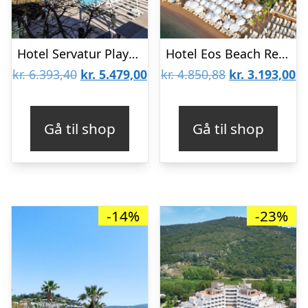
Hotel Servatur Playa Bonita
Hotel Eos Beach Resort
Den
Den
Den
D
kr.
6.393,40
kr.
5.479,00
kr.
4.850,88
kr.
3.193,00
oprindelige
aktuelle
oprindelige
ak
pris
pris
pris
pr
Gå til shop
Gå til shop
var:
er:
var:
er
kr. 6.393,40.
kr. 5.479,00.
kr. 4.850,88.
kr
-14%
-23%