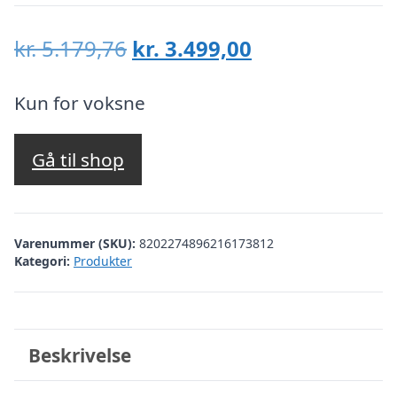
Den
Den
kr.
5.179,76
kr.
3.499,00
oprindelige
aktuelle
pris
pris
Kun for voksne
var:
er:
kr. 5.179,76.
kr. 3.499,00.
Gå til shop
Varenummer (SKU):
8202274896216173812
Kategori:
Produkter
Beskrivelse