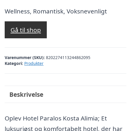
oprindelige
aktuelle
pris
pris
Wellness, Romantisk, Voksnevenligt
var:
er:
kr. 6.323,94.
kr. 5.134,00.
Gå til shop
Varenummer (SKU):
8202274113244862095
Kategori:
Produkter
Beskrivelse
Oplev Hotel Paralos Kosta Alimia; Et
luksuriøst og komfortabelt hotel, der har