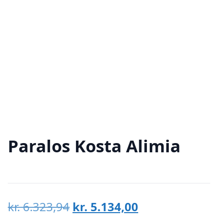
Paralos Kosta Alimia
Den
Den
kr.
6.323,94
kr.
5.134,00